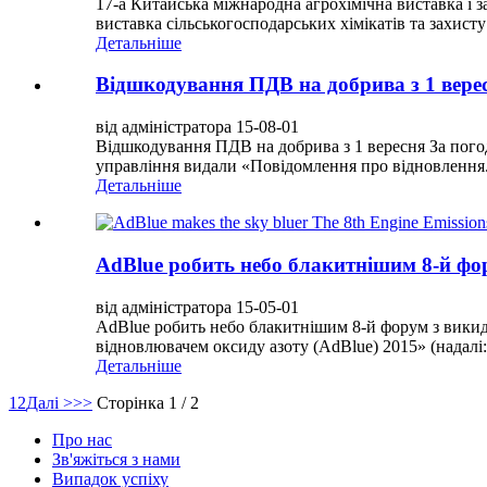
17-а Китайська міжнародна агрохімічна виставка і 
виставка сільськогосподарських хімікатів та захист
Детальніше
Відшкодування ПДВ на добрива з 1 вере
від адміністратора 15-08-01
Відшкодування ПДВ на добрива з 1 вересня За пого
управління видали «Повідомлення про відновлення.
Детальніше
AdBlue робить небо блакитнішим 8-й фор
від адміністратора 15-05-01
AdBlue робить небо блакитнішим 8-й форум з викидів
відновлювачем оксиду азоту (AdBlue) 2015» (надалі:
Детальніше
1
2
Далі >
>>
Сторінка 1 / 2
Про нас
Зв'яжіться з нами
Випадок успіху