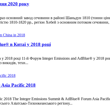
дня 2020 року
раз основний завод сечовини в районі Шаньдун 1810 (тонни ціни
тістю 1810-1820 рр., регіон Хебей з основним потоком сечовини,
ue® в Китаї у 2018 році
a у 2018 році 11-й Форум Integer Emissions and AdBlue® у 2018 ро
 викидів, техн...
Asia Pacific 2018
ic 2018 The Integer Emissions Summit & AdBlue® Forum Asia Pacific
сього Азіатсько-Тихоокеанського регіону...