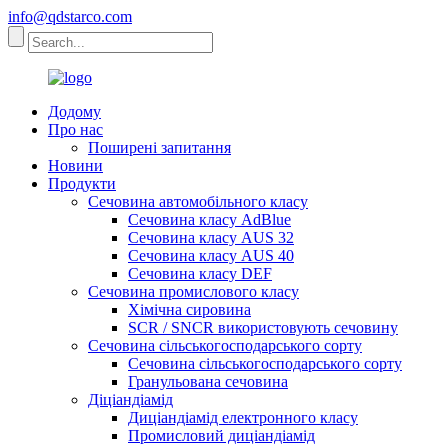
info@qdstarco.com
Додому
Про нас
Поширені запитання
Новини
Продукти
Сечовина автомобільного класу
Сечовина класу AdBlue
Сечовина класу AUS 32
Сечовина класу AUS 40
Сечовина класу DEF
Сечовина промислового класу
Хімічна сировина
SCR / SNCR використовують сечовину
Сечовина сільськогосподарського сорту
Сечовина сільськогосподарського сорту
Гранульована сечовина
Діціандіамід
Диціандіамід електронного класу
Промисловий диціандіамід