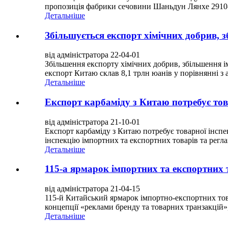
пропозиція фабрики сечовини Шаньдун Лянхе 2910-2
Детальніше
Збільшується експорт хімічних добрив, з
від адміністратора 22-04-01
Збільшення експорту хімічних добрив, збільшення ім
експорт Китаю склав 8,1 трлн юанів у порівнянні з 
Детальніше
Експорт карбаміду з Китаю потребує тов
від адміністратора 21-10-01
Експорт карбаміду з Китаю потребує товарної інсп
інспекцію імпортних та експортних товарів та регла
Детальніше
115-а ярмарок імпортних та експортних
від адміністратора 21-04-15
115-й Китайський ярмарок імпортно-експортних товар
концепції «реклами бренду та товарних транзакцій»,
Детальніше