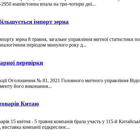
950 юанів/тонна впала на три-чотири дні...
більшується імпорт зерна
порту зерна 8 травня, загальне управління митної статистики пок
аналогічним періодом минулого року д...
арної перевірки
екції Оголошення № 81, 2021 Головного митного управління Відп
менту його виконання...
 товарів Китаю
ів 15 квітня - 5 травня компанія брала участь у 115-й Китайськ
 виставка компанії підкреслює...