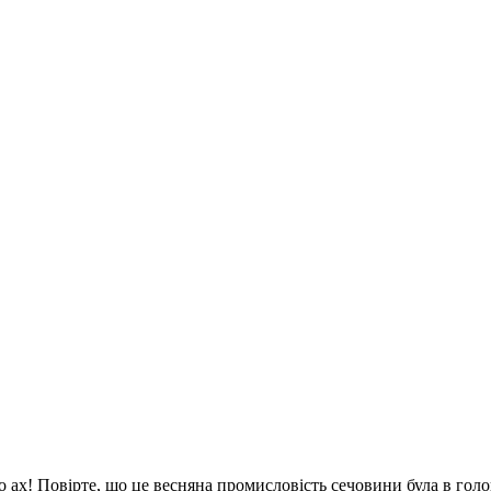
ах! Повірте, що це весняна промисловість сечовини була в голові