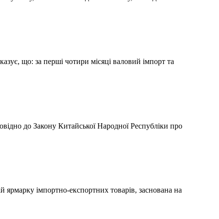
азує, що: за перші чотири місяці валовий імпорт та
овідно до Закону Китайської Народної Республіки про
ій ярмарку імпортно-експортних товарів, заснована на